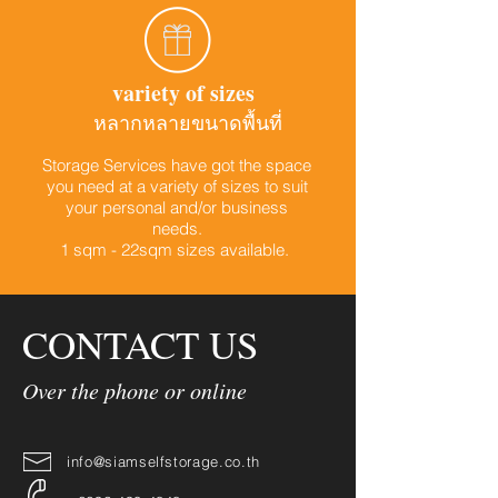
variety of sizes
หลากหลายขนาดพื้นที่
Storage Services have got the space
you need at a variety of sizes to suit
your personal and/or business
needs.
1 sqm - 22sqm sizes available.
CONTACT US
Over the phone or online
info@siamselfstorage.co.th