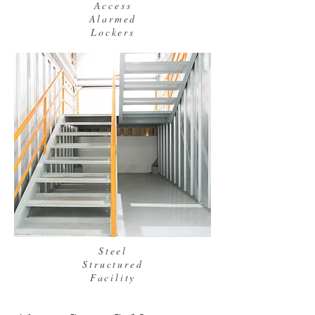
Access
Alarmed
Lockers
Steel
Structured
Facility