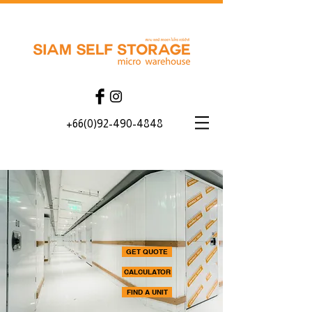
+66(0)92-490-4848
GET QUOTE
CALCULATOR
FIND A UNIT